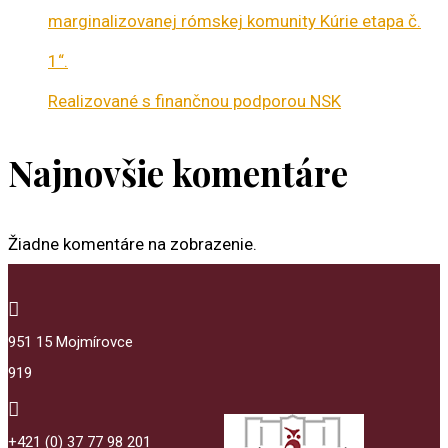
marginalizovanej rómskej komunity Kúrie etapa č.
1“.
Realizované s finančnou podporou NSK
Najnovšie komentáre
Žiadne komentáre na zobrazenie.

951 15 Mojmírovce
919

+421 (0) 37 77 98 201