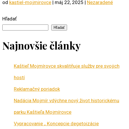
od
kastiel-mojmirovce
|
máj 22, 2025
|
Nezaradené
Hľadať
Hľadať
Najnovšie články
Kaštieľ Mojmírovce skvalitňuje služby pre svojich
hostí
Reklamačný poriadok
Nadácia Mojmír vdýchne nový život historickému
parku Kaštieľa Mojmírovce
Vypracovanie „ Koncepcie degetoizácie